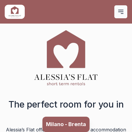
Skip to main content
The perfect room for you in
Milano - Porta Romana
Alessia’s Flat offers different types of accommodation