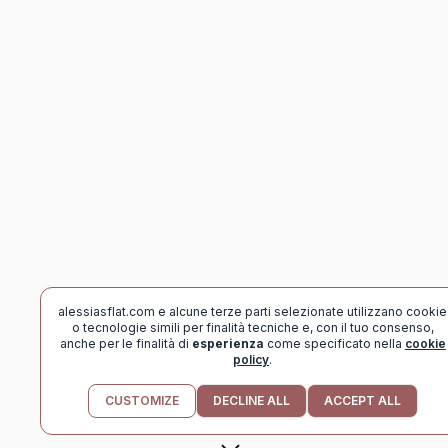
alessiasflat.com e alcune terze parti selezionate utilizzano cookie
o tecnologie simili per finalità tecniche e, con il tuo consenso,
anche per le finalità di
esperienza
come specificato nella
cookie
policy
.
scoll
CUSTOMIZE
DECLINE ALL
ACCEPT ALL
down