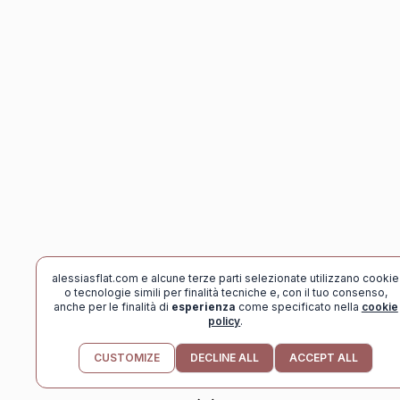
alessiasflat.com e alcune terze parti selezionate utilizzano cookie
o tecnologie simili per finalità tecniche e, con il tuo consenso,
anche per le finalità di
esperienza
come specificato nella
cookie
policy
.
scoll
CUSTOMIZE
DECLINE ALL
ACCEPT ALL
down