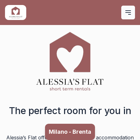
Skip to main content
The perfect room for you in
Milano - Porta Romana
Alessia’s Flat offers different types of accommodation