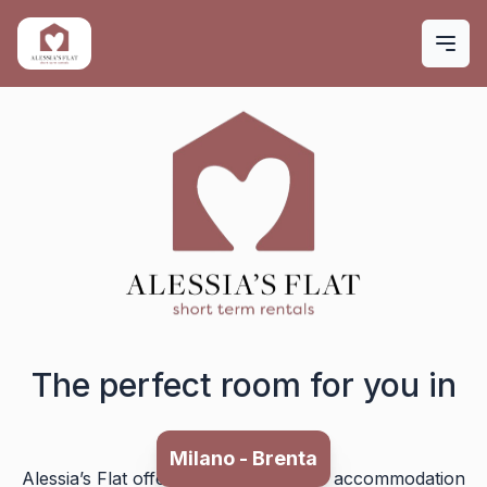
Skip to main content
The perfect room for you in
Milano - Porta Romana
Milano - Brenta
Alessia’s Flat offers different types of accommodation