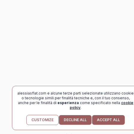
alessiasflat.com e alcune terze parti selezionate utilizzano cookie
o tecnologie simili per finalità tecniche e, con il tuo consenso,
anche per le finalità di
esperienza
come specificato nella
cookie
policy
.
scoll
CUSTOMIZE
DECLINE ALL
ACCEPT ALL
down